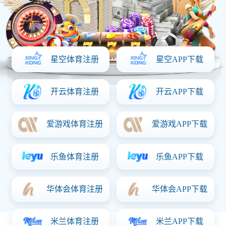
拼搏平台 · 值得信赖的体育数据平台
拼搏平台 专注于构建一个以赛事内容、数据服务与智能分析
为核心的数字生态平台，聚焦全球体育用户的实时信息与多