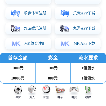
终端互动体验。平台以稳定技术架构和合规体系赢得市场认
可，深受拼搏平台用户喜爱。
技术驱动，性能优先
平台采用自研系统架构，持续优化加载速度与数据传
输流程，通过部署全球 CDN 加速节点，实现不同地
区高速访问与高并发下的稳定运行，全面提升用户操
作流畅度。
以信任构建口碑